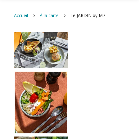
Accueil
À la carte
Le JARDIN by M7
5
5