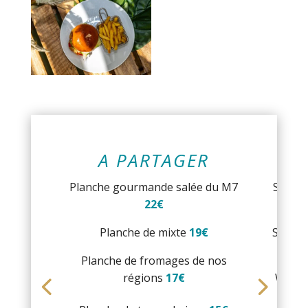
A PARTAGER
Planche gourmande salée du M7
Salade
22€
Planche de mixte
19€
Saumon
e
Planche de fromages de nos
régions
17€
Wrap t
lé