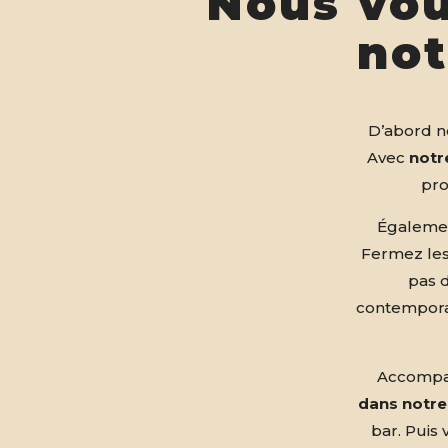
Nous vou
not
D’abord no
Avec
notr
pro
Égaleme
Fermez les
pas 
contempora
Accompag
dans notre
bar. Puis