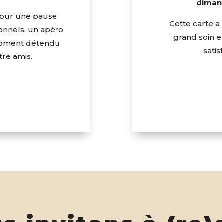
diman
pour une pause
Cette carte a
onnels, un apéro
grand soin e
 moment détendu
satis
tre amis.