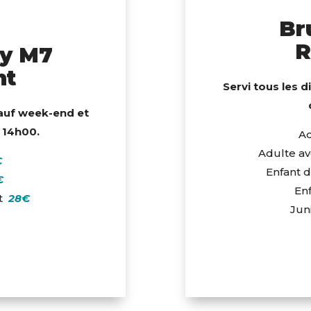
Br
R
y M7
nt
Servi tous les 
auf week-end et
à 14h00.
Ad
Adulte av
€
Enfant d
€
Enf
rt
28€
Juni