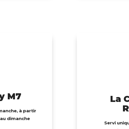
y M7
La 
R
manche, à partir
i au dimanche
Servi uniq