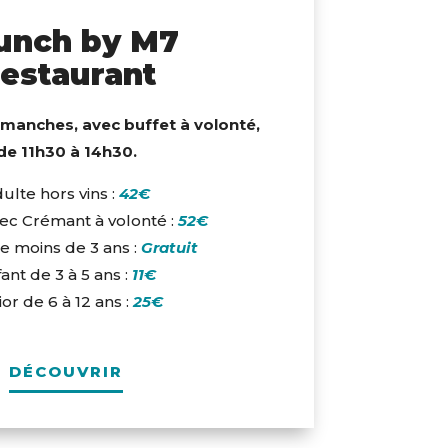
unch by M7
estaurant
dimanches, avec buffet à volonté,
de 11h30 à 14h30.
ulte hors vins :
42€
ec Crémant à volonté :
52€
e moins de 3 ans :
Gratuit
ant de 3 à 5 ans :
11€
or de 6 à 12 ans :
25€
DÉCOUVRIR